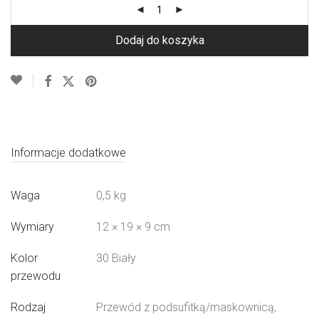
Dodaj do koszyka
Informacje dodatkowe
Waga
0,5 kg
Wymiary
12 × 19 × 9 cm
Kolor
30 Biały
przewodu
Rodzaj
Przewód z podsufitką/maskownicą,