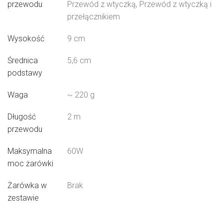
przewodu
Przewód z wtyczką, Przewód z wtyczką i
przełącznikiem
Wysokość
9 cm
Średnica
5,6 cm
podstawy
Waga
~ 220 g
Długość
2 m
przewodu
Maksymalna
60W
moc żarówki
Żarówka w
Brak
zestawie