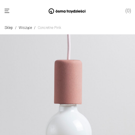
0
Sklep
/
Wiszące
/
Concretne Pink