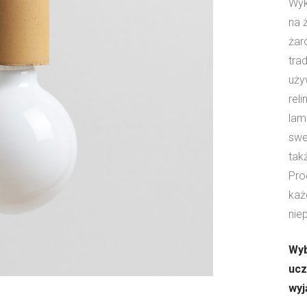
Wyk
na 
żar
tra
uży
rel
lam
swe
tak
Pro
każ
nie
Wyb
ucz
wyj