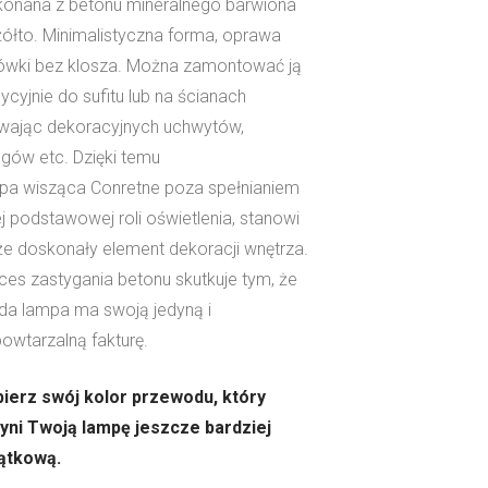
onana z betonu mineralnego barwiona
żółto. Minimalistyczna forma, oprawa
ówki bez klosza. Można zamontować ją
dycyjnie do sufitu lub na ścianach
wając dekoracyjnych uchwytów,
ingów etc. Dzięki temu
pa wisząca Conretne poza spełnianiem
j podstawowej roli oświetlenia, stanowi
że doskonały element dekoracji wnętrza.
ces zastygania betonu skutkuje tym, że
da lampa ma swoją jedyną i
powtarzalną fakturę.
ierz swój kolor przewodu, który
yni Twoją lampę jeszcze bardziej
ątkową.