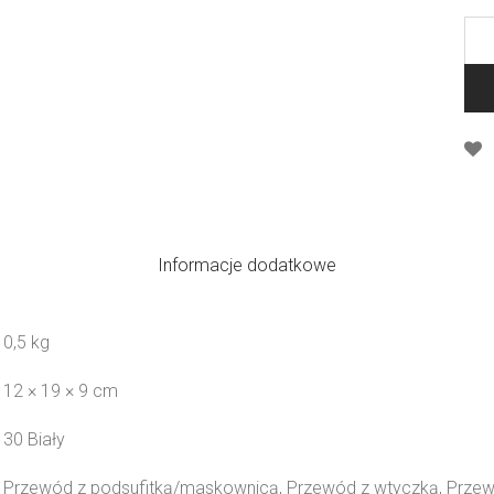
Informacje dodatkowe
0,5 kg
12 × 19 × 9 cm
30 Biały
Przewód z podsufitką/maskownicą, Przewód z wtyczką, Przew