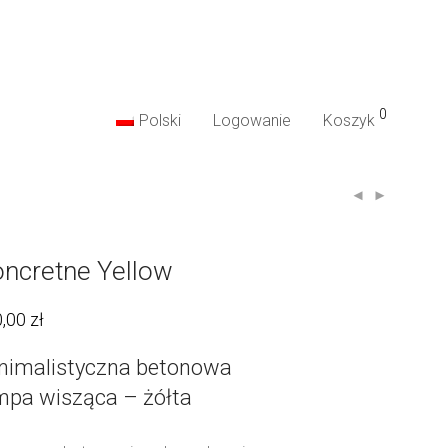
0
Polski
Logowanie
Koszyk
ncretne Yellow
0,00
zł
nimalistyczna betonowa
mpa wisząca – żółta