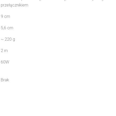
przełącznikiem
9 cm
5,6 cm
~ 220 g
2 m
60W
Brak