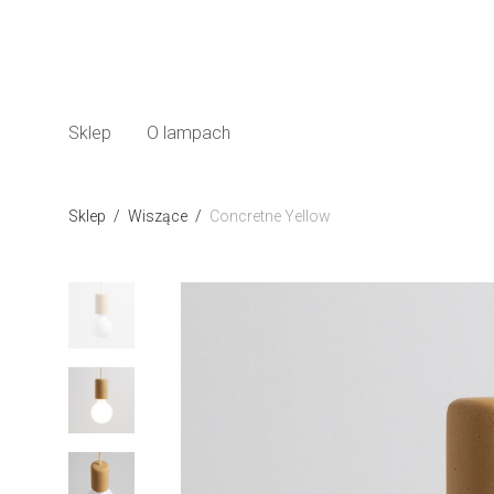
Sklep
O lampach
Sklep
/
Wiszące
/
Concretne Yellow