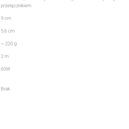
przełącznikiem
9 cm
5,6 cm
~ 220 g
2 m
60W
Brak