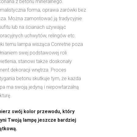
onana z betonu mineralnego.
imalistyczna forma, oprawa żarówki bez
sza. Można zamontować ją tradycyjnie
sufitu lub na ścianach używając
oracyjnych uchwytów, relingów etc.
ęki temu lampa wisząca Conretne poza
łnianiem swej podstawowej roli
ietlenia, stanowi także doskonały
ment dekoracji wnętrza. Proces
tygania betonu skutkuje tym, że każda
pa ma swoją jedyną i niepowtarzalną
kturę.
ierz swój kolor przewodu, który
yni Twoją lampę jeszcze bardziej
ątkową.