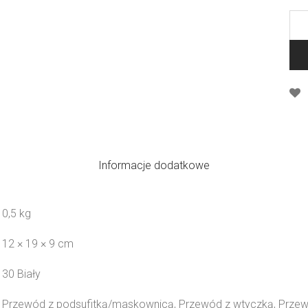
Informacje dodatkowe
0,5 kg
12 × 19 × 9 cm
30 Biały
Przewód z podsufitką/maskownicą, Przewód z wtyczką, Przew