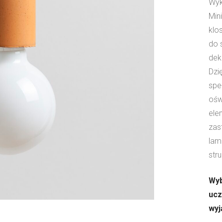
Wyk
Min
klo
do 
dek
Dzi
spe
ośw
ele
zas
lam
stru
Wyb
ucz
wyj