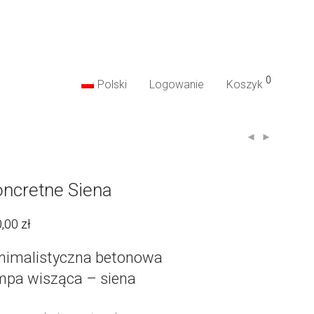
0
Polski
Logowanie
Koszyk
ncretne Siena
0,00
zł
nimalistyczna betonowa
mpa wisząca – siena