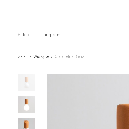
Sklep
O lampach
Sklep
/
Wiszące
/
Concretne Siena