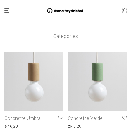
0
Categories
Concretne Umbra
Concretne Verde
zł
46,20
zł
46,20