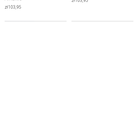
zł
103,95
zł
103,95
Flower Pendant Azul
Flower Pendant Rosa
zł
103,95
zł
103,95
Flower Pendant